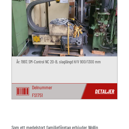
År: 1997, SM-Control NC 20-B, slaglängd H/V 900/1300 mm
Delnummer
DETALJER
FS1751
Som ett medelstort familjeföretag erbjuder Wollin