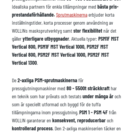
idealiska partnern för enkla tillämpningar med
bästa pris-
prestandaförhållande.
Sprutmaskinerna
erbjuder korta
inställningstider, korta processer genom användning av
WOLLINs masksprutverktyg samt
stor flexibilitet
när det
gäller
ytterligare utbyggnader
. Aktuella typer:
PSM1F MST
Vertical 800, PSM1F MST Vertical 1000, PSM2F MST
Vertical 800, PSM2F MST Vertical 1000, PSM2F MST
Vertical 1300
.
De
2-axliga PSM-sprutmaskinerna
för
pressgjutningsmaskiner med
80 - 5500t sträckkraft
har
en teknik som har prövats och testats
under många år
och
som är speciellt utformad och byggd för de tuffa
tillämpningarna inom pressgjutning.
PSM 1 - PSM 4F
från
WOLLIN garanterar en
konsekvent, reproducerbar
och
kontrollerad process
. Den 2-axliga maskinserien täcker en