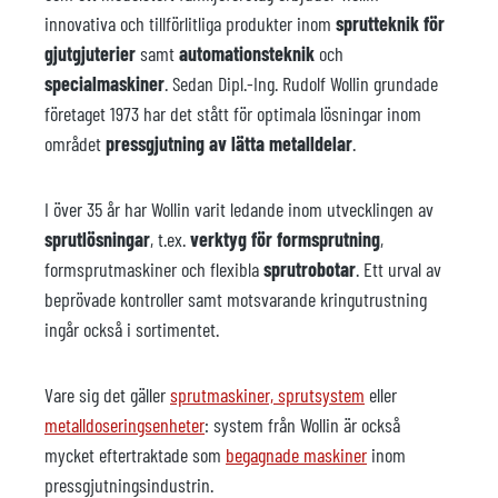
innovativa och tillförlitliga produkter inom
sprutteknik för
gjutgjuterier
samt
automationsteknik
och
specialmaskiner
. Sedan Dipl.-Ing. Rudolf Wollin grundade
företaget 1973 har det stått för optimala lösningar inom
området
pressgjutning av lätta metalldelar
.
I över 35 år har Wollin varit ledande inom utvecklingen av
sprutlösningar
, t.ex.
verktyg för formsprutning
,
formsprutmaskiner och flexibla
sprutrobotar
. Ett urval av
beprövade kontroller samt motsvarande kringutrustning
ingår också i sortimentet.
Vare sig det gäller
sprutmaskiner, sprutsystem
eller
metalldoseringsenheter
: system från Wollin är också
mycket eftertraktade som
begagnade maskiner
inom
pressgjutningsindustrin.