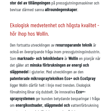
stor del av tillämpningen
på pressgjutningsmaskiner och
bevisar därmed sanna
allroundegenskaper
.
Ekologisk medvetenhet och högsta kvalitet -
hör ihop hos Wollin.
Den fortsatta utvecklingen av
resurssparande teknik
är
också en övergripande fråga inom pressgjutningsindustrin.
Som
marknads- och teknikledare
är
Wollin
en pionjär när
det gäller att
minska förbrukningen av energi och
släppmedel
i gjuterier. Med utvecklingen av den
patenterade mikrospraytekniken Eco+ och EcoSpray
ligger Wollin därför helt i linje med trenden. Ekologisk
förvaltning lönar sig dubbelt. De innovativa
Eco+-
spraysystemen
ger kunden betydande besparingar i fråga
om
energikostnader, släppmedel
och
vattenförbrukning