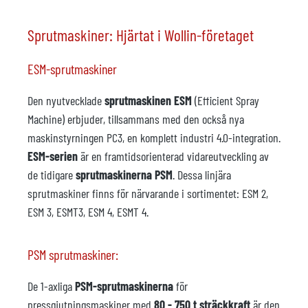
Sprutmaskiner: Hjärtat i Wollin-företaget
ESM-sprutmaskiner
Den nyutvecklade
sprutmaskinen ESM
(Efficient Spray
Machine) erbjuder, tillsammans med den också nya
maskinstyrningen PC3, en komplett industri 4.0-integration.
ESM-serien
är en framtidsorienterad vidareutveckling av
de tidigare
sprutmaskinerna PSM
. Dessa linjära
sprutmaskiner finns för närvarande i sortimentet: ESM 2,
ESM 3, ESMT3, ESM 4, ESMT 4.
PSM sprutmaskiner:
De 1-axliga
PSM-sprutmaskinerna
för
pressgjutningsmaskiner med
80 - 750 t sträckkraft
är den