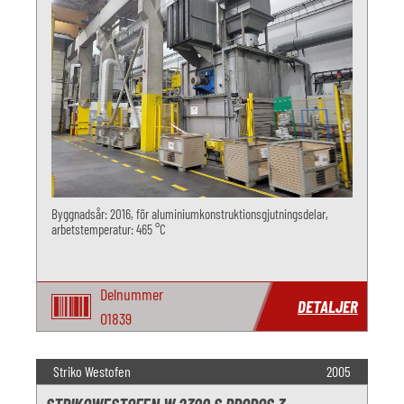
Byggnadsår: 2016, för aluminiumkonstruktionsgjutningsdelar,
arbetstemperatur: 465 °C
Delnummer
DETALJER
O1839
Striko Westofen
2005