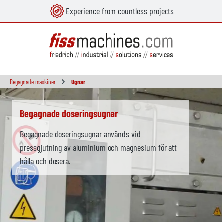
Experience from countless projects
uvudinnehåll
Begagnade maskiner
Ugnar
Skip slider
Begagnade doseringsugnar
Begagnade doseringsugnar används vid
pressgjutning av aluminium och magnesium för att
hålla och dosera.