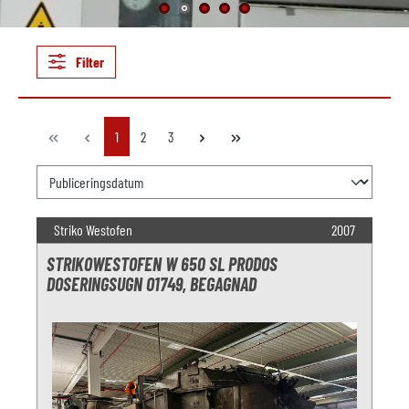
Filter
Sida
Sida
Sida
1
2
3
Striko Westofen
2007
STRIKOWESTOFEN W 650 SL PRODOS
DOSERINGSUGN O1749, BEGAGNAD