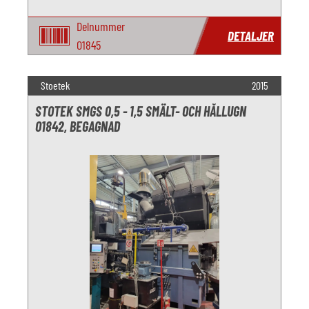
Delnummer
DETALJER
O1845
Stoetek
2015
STOTEK SMGS 0,5 - 1,5 SMÄLT- OCH HÅLLUGN
O1842, BEGAGNAD