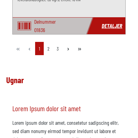
Delnummer
DETALJER
O1836
Sida
Sida
Sida
1
2
3
Ugnar
Lorem Ipsum dolor sit amet
Lorem ipsum dolor sit amet, consetetur sadipscing elitr,
sed diam nonumy eirmod tempor invidunt ut labore et