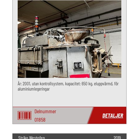
År: 2001, utan kontrollsystem, kapacitet: 650 kg, eluppvärmd, för
aluminiumlegeringar
Delnummer
DETALJER
O1858
Striko Westofen
2019