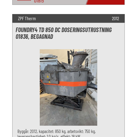
O1815
ZPF Therm
2012
FOUNDRY4 TD 850 DC DOSERINGSUTRUSTNING
O1836, BEGAGNAD
Byggår: 2012, kapacitet: 850 kg, arbetsvikt: 750 kg,
leveranshastighet: 1,0 kg/s, effekt: 18 kW