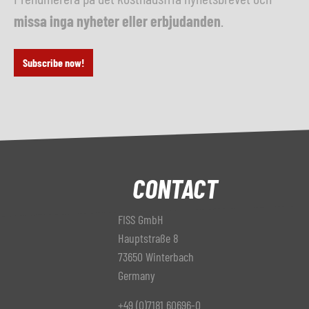
missa inga nyheter eller erbjudanden
.
Subscribe now!
CONTACT
FISS GmbH
Hauptstraße 8
73650 Winterbach
Germany
+49 (0)7181 60696-0