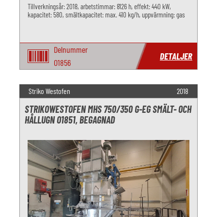
Tillverkningsår: 2018, arbetstimmar: 8126 h, effekt: 440 kW,
kapacitet: 580, smältkapacitet: max. 410 kg/h, uppvärmning: gas
Delnummer
DETALJER
O1856
Striko Westofen
2018
STRIKOWESTOFEN MHS 750/350 G-EG SMÄLT- OCH
HÅLLUGN O1851, BEGAGNAD