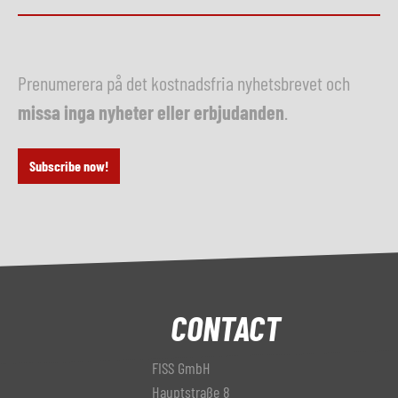
Prenumerera på det kostnadsfria nyhetsbrevet och
missa inga nyheter eller erbjudanden
.
Subscribe now!
CONTACT
FISS GmbH
Hauptstraße 8