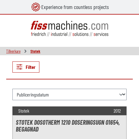
Experience from countless projects
uvudinnehåll
Tillverkare
Stotek
Filter
Stotek
2012
STOTEK DOSOTHERM 1210 DOSERINGSUGN O1654,
BEGAGNAD