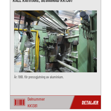
KALL KAMMARE, BEGAGNAD KK1381
År: 1991, för pressgjutning av aluminium.
Delnummer
DETALJER
KK1381