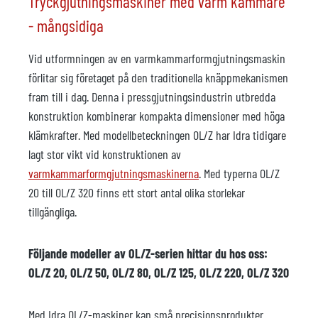
Tryckgjutningsmaskiner med varm kammare
- mångsidiga
Vid utformningen av en varmkammarformgjutningsmaskin
förlitar sig företaget på den traditionella knäppmekanismen
fram till i dag. Denna i pressgjutningsindustrin utbredda
konstruktion kombinerar kompakta dimensioner med höga
klämkrafter. Med modellbeteckningen OL/Z har Idra tidigare
lagt stor vikt vid konstruktionen av
varmkammarformgjutningsmaskinerna
. Med typerna OL/Z
20 till OL/Z 320 finns ett stort antal olika storlekar
tillgängliga.
Följande modeller av OL/Z-serien hittar du hos oss:
OL/Z 20, OL/Z 50, OL/Z 80, OL/Z 125, OL/Z 220, OL/Z 320
Med Idra OL/Z-maskiner kan små precisionsprodukter