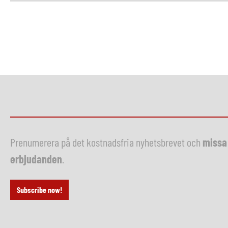
Prenumerera på det kostnadsfria nyhetsbrevet och
missa 
erbjudanden
.
Subscribe now!