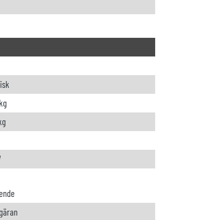
isk
kg
kg
W
ende
gäran