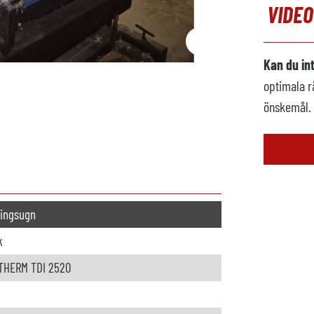
VIDE
Kan du in
optimala r
önskemål.
ingsugn
k
THERM TDI 2520