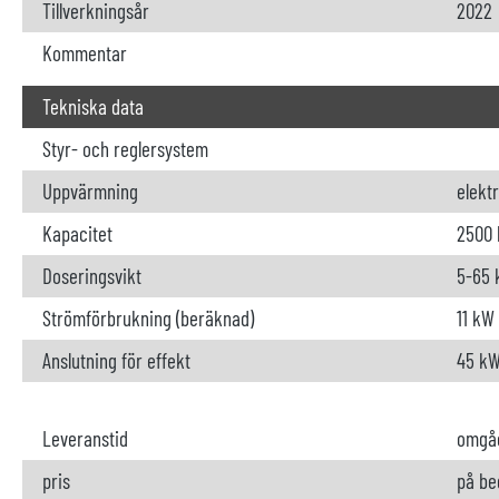
Tillverkningsår
2022
Kommentar
Tekniska data
Styr- och reglersystem
Uppvärmning
elektr
Kapacitet
2500 
Doseringsvikt
5-65 
Strömförbrukning (beräknad)
11 kW
Anslutning för effekt
45 k
Leveranstid
omgå
pris
på be