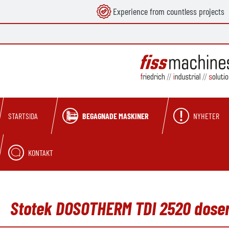
Experience from countless projects
 sökning
Hoppa till huvudnavigering
BEGAGNADE MASKINER
NYHETER
STARTSIDA
KONTAKT
Stotek DOSOTHERM TDI 2520 dose