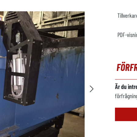
Tillverka
PDF-visni
FÖRF
Är du int
förfrågnin