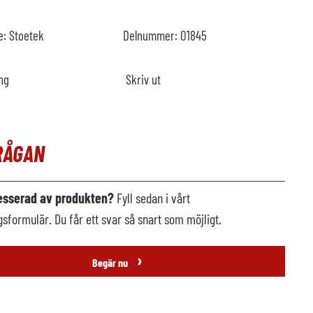
re:
Stoetek
Delnummer:
O1845
ng
Skriv ut
RÅGAN
resserad av produkten?
Fyll sedan i vårt
gsformulär. Du får ett svar så snart som möjligt.
›
Begär nu