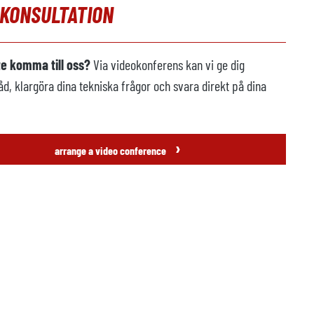
OKONSULTATION
te komma till oss?
Via videokonferens kan vi ge dig
åd, klargöra dina tekniska frågor och svara direkt på dina
›
arrange a video conference