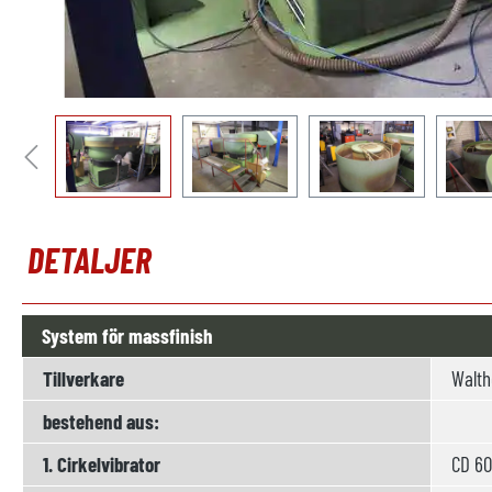
DETALJER
System för massfinish
Tillverkare
Walth
bestehend aus:
1. Cirkelvibrator
CD 6