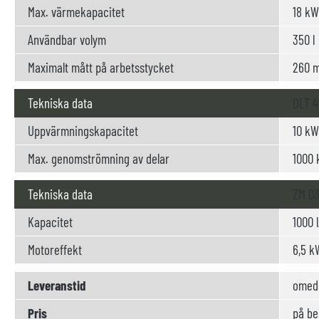
Max. värmekapacitet
18 kW
Användbar volym
350 l
Maximalt mått på arbetsstycket
260 m
Tekniska data
DLT 4
Uppvärmningskapacitet
10 kW
Max. genomströmning av delar
1000 
Tekniska data
ZM 0
Kapacitet
1000 
Motoreffekt
6,5 k
Leveranstid
omede
Pris
på be