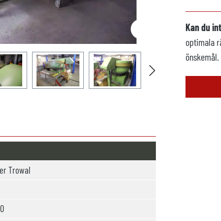
Kan du in
optimala r
önskemål.
er Trowal
00