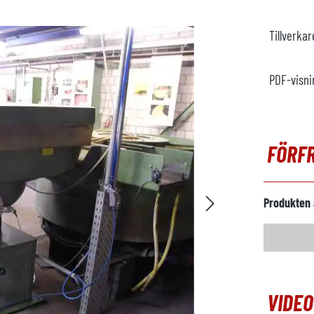
Tillverka
PDF-visni
FÖRF
Produkten 
VIDE