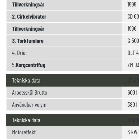
Tillverkningsår
1999
2. Cirkelvibrator
CD 60
Tillverkningsår
1996
3. Torktumlare
G 500
4. Drier
DLT 4
5.
Korgcentrifug
ZM 0
Tekniska data
CD 6
Arbetsskål Brutto
600 l
Användbar volym
380 l
Tekniska data
G 500
Motoreffekt
3 kW