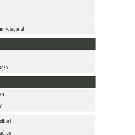
m /diagonal
kg/h
3
l/h
W
lbart
gäran