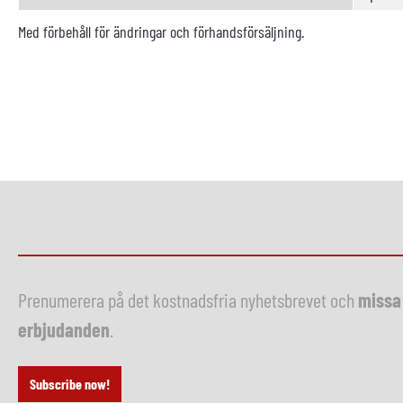
Med förbehåll för ändringar och förhandsförsäljning.
Prenumerera på det kostnadsfria nyhetsbrevet och
missa 
erbjudanden
.
Subscribe now!