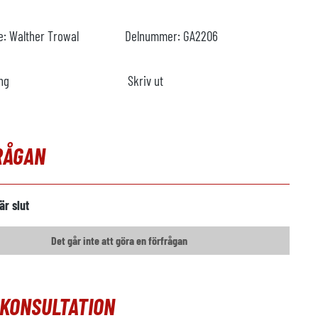
re:
Walther Trowal
Delnummer:
GA2206
ng
Skriv ut
RÅGAN
är slut
Det går inte att göra en förfrågan
OKONSULTATION