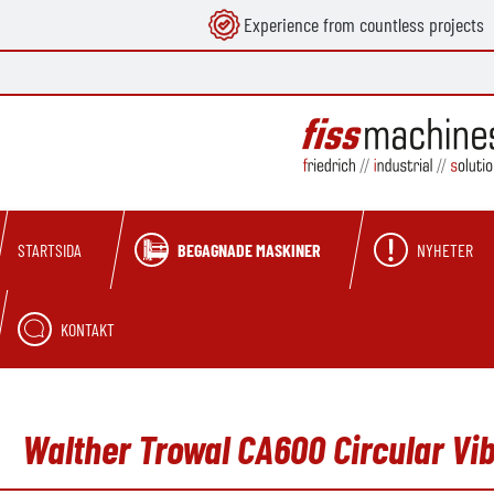
Experience from countless projects
 sökning
Hoppa till huvudnavigering
BEGAGNADE MASKINER
NYHETER
STARTSIDA
KONTAKT
Walther Trowal CA600 Circular Vi