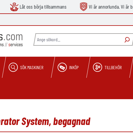
Låt oss börja tillsammans
Vi är annorlunda. Vi är b
SÖK MASKINER
INKÖP
TILLBEHÖR
brator System, begagnad