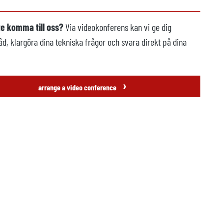
te komma till oss?
Via videokonferens kan vi ge dig
åd, klargöra dina tekniska frågor och svara direkt på dina
›
arrange a video conference