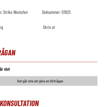
re:
Striko Westofen
Delnummer:
O1825
ng
Skriv ut
RÅGAN
är slut
Det går inte att göra en förfrågan
OKONSULTATION