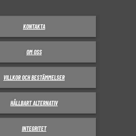
KONTAKTA
OM OSS
VILLKOR OCH BESTÄMMELSER
HÅLLBART ALTERNATIV
INTEGRITET