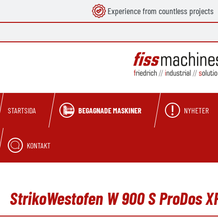
Experience from countless projects
 sökning
Hoppa till huvudnavigering
BEGAGNADE MASKINER
NYHETER
STARTSIDA
KONTAKT
StrikoWestofen W 900 S ProDos X