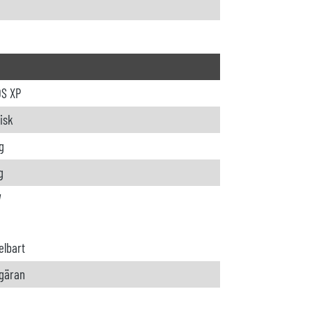
S XP
isk
g
g
W
lbart
gäran