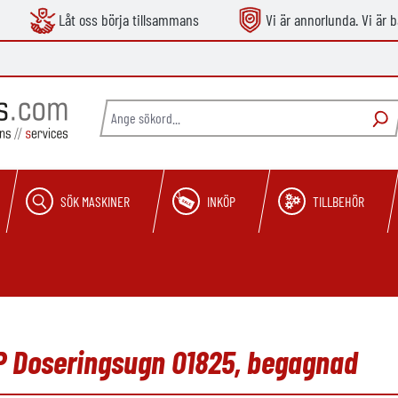
Låt oss börja tillsammans
Vi är annorlunda. Vi är b
SÖK MASKINER
INKÖP
TILLBEHÖR
P Doseringsugn O1825, begagnad