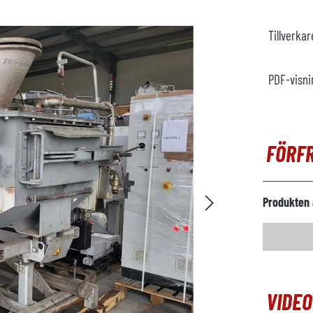
Tillverka
PDF-visni
FÖRF
Produkten 
VIDE