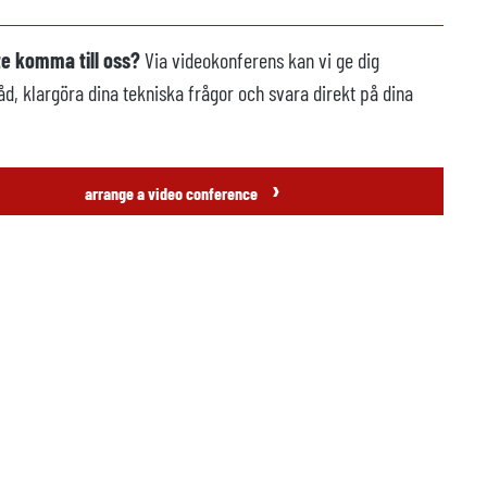
te komma till oss?
Via videokonferens kan vi ge dig
åd, klargöra dina tekniska frågor och svara direkt på dina
›
arrange a video conference