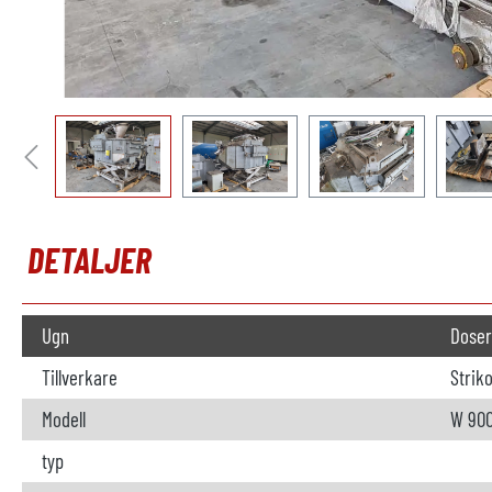
DETALJER
Ugn
Doser
Tillverkare
Strik
Modell
W 900
typ