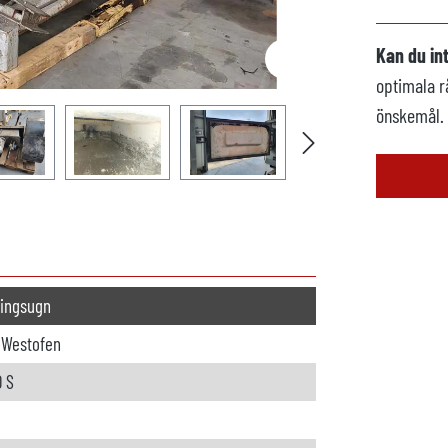
Kan du in
optimala r
önskemål.
ingsugn
oWestofen
 S