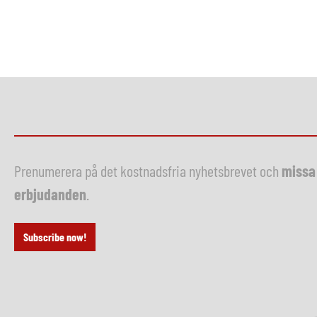
Prenumerera på det kostnadsfria nyhetsbrevet och
missa 
erbjudanden
.
Subscribe now!