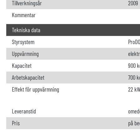
Tillverkningsår
2009
Kommentar
Tekniska data
Styrsystem
ProDO
Uppvärmning
elektr
Kapacitet
900 k
Arbetskapacitet
700 k
Effekt för uppvärmning
22 k
Leveranstid
omede
Pris
på be