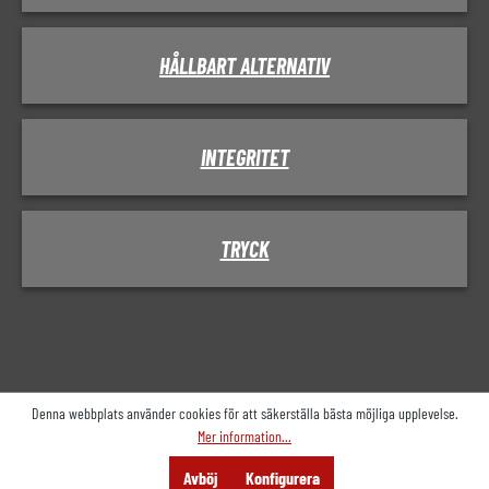
HÅLLBART ALTERNATIV
INTEGRITET
TRYCK
Denna webbplats använder cookies för att säkerställa bästa möjliga upplevelse.
Mer information...
wa.navigation.bottom-menu.menu
Sök på
Rådgivning
pwa.navigation.bottom-
Avböj
Konfigurera
menu.offer