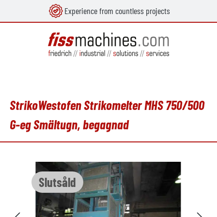
Experience from countless projects
uvudinnehåll
StrikoWestofen Strikomelter MHS 750/500
G-eg Smältugn, begagnad
Hoppa över bildgalleri
Slutsåld