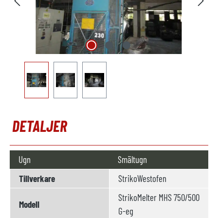
DETALJER
Ugn
Smältugn
Tillverkare
StrikoWestofen
StrikoMelter MHS 750/500
Modell
G-eg