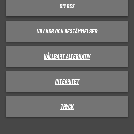
OM OSS
VILLKOR OCH BESTÄMMELSER
HÅLLBART ALTERNATIV
INTEGRITET
TRYCK