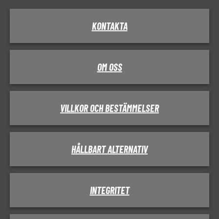
KONTAKTA
OM OSS
VILLKOR OCH BESTÄMMELSER
HÅLLBART ALTERNATIV
INTEGRITET