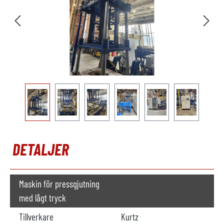
DETALJER
Maskin för pressgjutning
med lågt tryck
Tillverkare
Kurtz