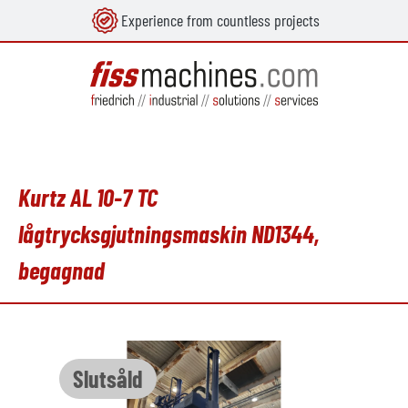
Experience from countless projects
uvudinnehåll
Kurtz AL 10-7 TC
lågtrycksgjutningsmaskin ND1344,
begagnad
Hoppa över bildgalleri
Slutsåld