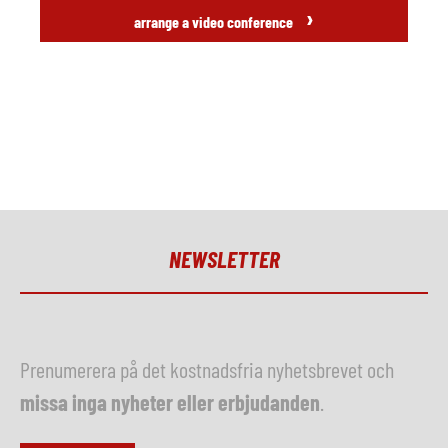
›
arrange a video conference
NEWSLETTER
Prenumerera på det kostnadsfria nyhetsbrevet och
missa inga nyheter eller erbjudanden
.