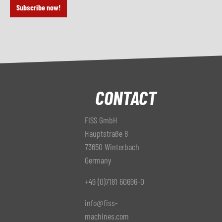
Subscribe now!
CONTACT
FISS GmbH
Hauptstraße 8
73650 Winterbach
Germany
+49 (0)7181 60696-0
info@fiss-
machines.com