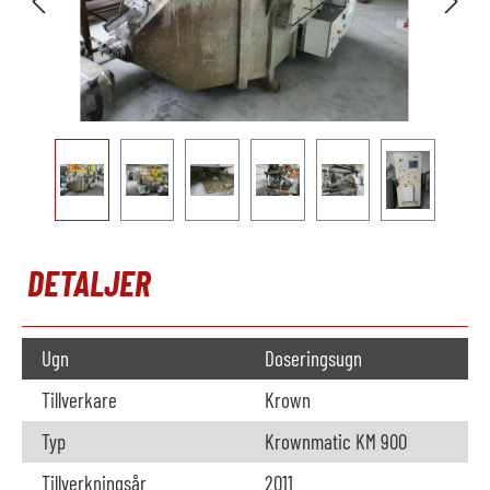
DETALJER
Ugn
Doseringsugn
Tillverkare
Krown
Typ
Krownmatic KM 900
Tillverkningsår
2011