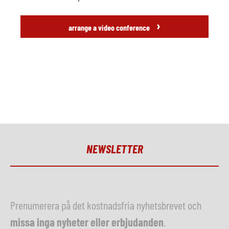
›
arrange a video conference
NEWSLETTER
Prenumerera på det kostnadsfria nyhetsbrevet och
missa inga nyheter eller erbjudanden
.