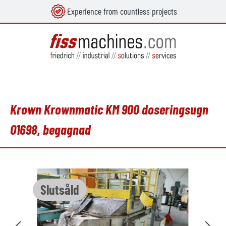
Experience from countless projects
uvudinnehåll
Krown Krownmatic KM 900 doseringsugn
O1698, begagnad
Hoppa över bildgalleri
Slutsåld