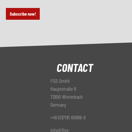
Subscribe now!
CONTACT
FISS GmbH
Hauptstraße 8
73650 Winterbach
Germany
+49 (0)7181 60696-0
info@fiss-