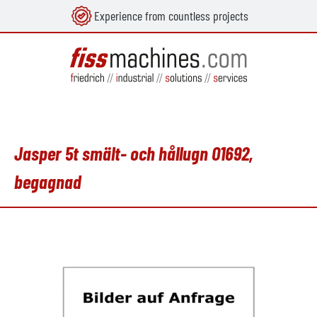
Experience from countless projects
uvudinnehåll
Jasper 5t smält- och hållugn O1692,
begagnad
Hoppa över bildgalleri