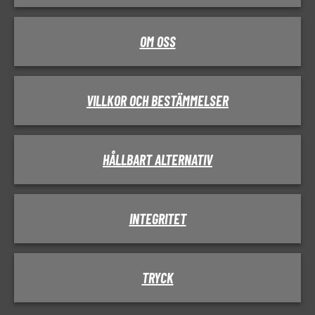
OM OSS
VILLKOR OCH BESTÄMMELSER
HÅLLBART ALTERNATIV
INTEGRITET
TRYCK