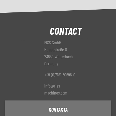
CONTACT
FISS GmbH
Hauptstraße 8
73650 Winterbach
Germany
+49 (0)7181 60696-0
info@fiss-
machines.com
KONTAKTA