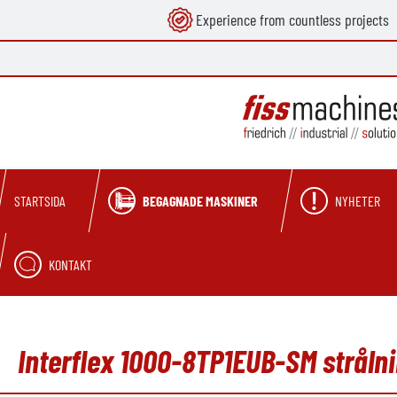
Experience from countless projects
 sökning
Hoppa till huvudnavigering
BEGAGNADE MASKINER
NYHETER
STARTSIDA
KONTAKT
Interflex 1000-8TP1EUB-SM strål