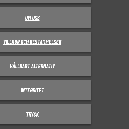
OM OSS
VILLKOR OCH BESTÄMMELSER
HÅLLBART ALTERNATIV
INTEGRITET
TRYCK