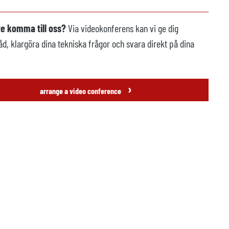
te komma till oss?
Via videokonferens kan vi ge dig
åd, klargöra dina tekniska frågor och svara direkt på dina
›
arrange a video conference