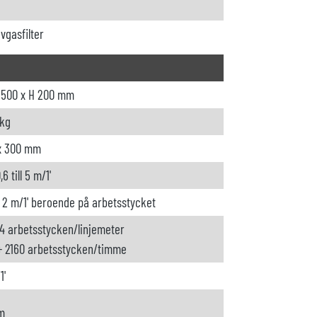
avgasfilter
 500 x H 200 mm
 kg
x 300 mm
,6 till 5 m/1'
÷ 2 m/1' beroende på arbetsstycket
24 arbetsstycken/linjemeter
÷ 2160 arbetsstycken/timme
1'
m