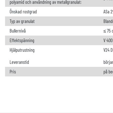
polyamid och användning av metallgranulat:
Önskad rostgrad
ASa 2
Typ av granulat
Bland
Bullernivå
≤ 75 
Effektspänning
V 400
Hjälputrustning
V24 D
Leveranstid
börja
Pris
på be