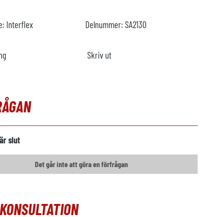
re:
Interflex
Delnummer:
SA2130
ng
Skriv ut
RÅGAN
är slut
Det går inte att göra en förfrågan
OKONSULTATION