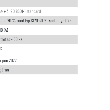
½ ÷ 3 ISO 8501-1 standard
ning 70 % rund typ S170 30 % kantig typ G25
dB (A)
 trefas - 50 Hz
C
n juni 2022
gäran