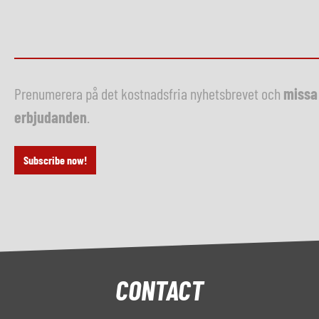
Prenumerera på det kostnadsfria nyhetsbrevet och
missa 
erbjudanden
.
Subscribe now!
CONTACT