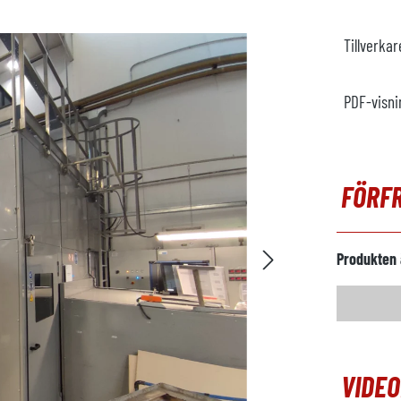
Tillverka
PDF-visni
FÖRF
Produkten 
VIDE