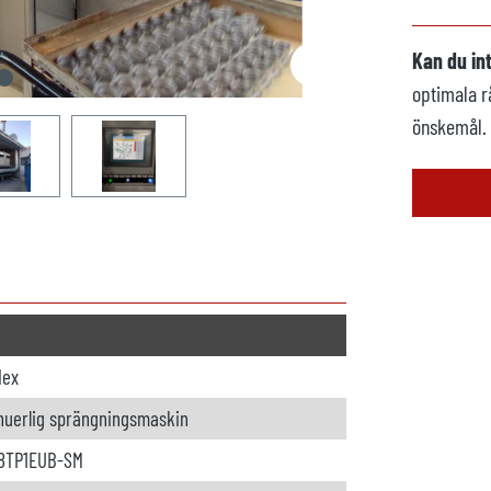
Kan du in
optimala r
önskemål.
lex
nuerlig sprängningsmaskin
8TP1EUB-SM