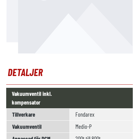
DETALJER
Vakuumventil inkl.
kompensator
Tillverkare
Fondarex
Vakuumventil
Medio-P
Anpassad för DCM
200t till 800t