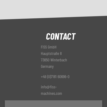
CONTACT
FISS GmbH
Hauptstraße 8
73650 Winterbach
Germany
+49 (0)7181 60696-0
info@fiss-
machines.com