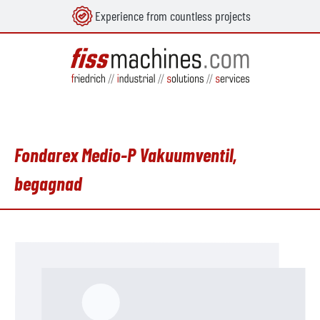
Experience from countless projects
uvudinnehåll
Fondarex Medio-P Vakuumventil,
begagnad
Hoppa över bildgalleri