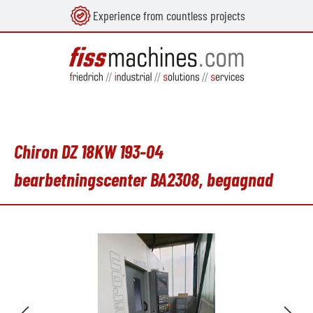
Experience from countless projects
uvudinnehåll
Chiron DZ 18KW 193-04
bearbetningscenter BA2308, begagnad
Hoppa över bildgalleri