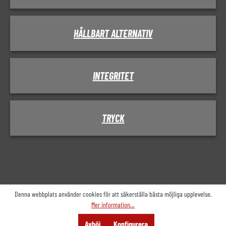
HÅLLBART ALTERNATIV
INTEGRITET
TRYCK
Denna webbplats använder cookies för att säkerställa bästa möjliga upplevelse.
Mer information...
wa.navigation.bottom-menu.menu
Sök på
Rådgivning
pwa.navigation.bottom-
Avböj
Konfigurera