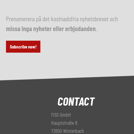
Prenumerera på det kostnadsfria nyhetsbrevet och
missa inga nyheter eller erbjudanden
.
Subscribe now!
CONTACT
FISS GmbH
Hauptstraße 8
73650 Winterbach