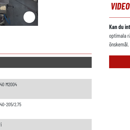
VIDE
Kan du in
optimala r
önskemål.
640 M2004
640-205/2.75
i