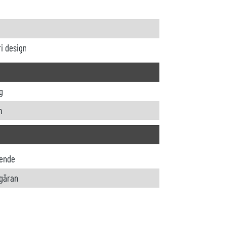
ri design
g
m
ende
gäran