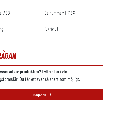
re:
ABB
Delnummer:
HR1841
ng
Skriv ut
RÅGAN
resserad av produkten?
Fyll sedan i vårt
gsformulär. Du får ett svar så snart som möjligt.
›
Begär nu