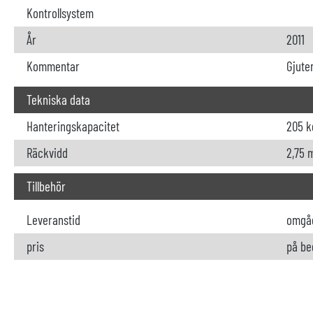
Kontrollsystem
År
2011
Kommentar
Gjute
Tekniska data
Hanteringskapacitet
205 k
Räckvidd
2,75 
Tillbehör
Leveranstid
omgå
pris
på be