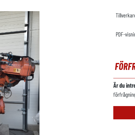
Tillverka
PDF-visni
FÖRF
Är du int
förfrågnin