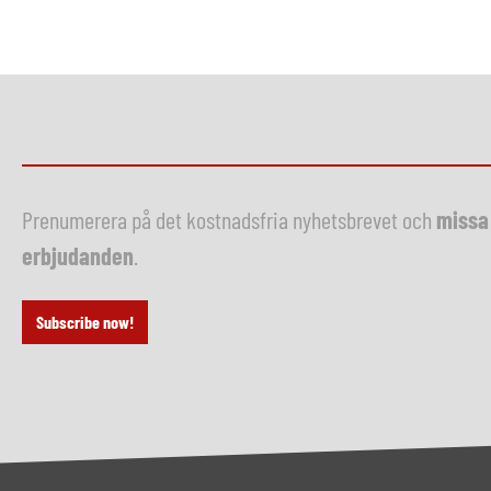
Prenumerera på det kostnadsfria nyhetsbrevet och
missa 
erbjudanden
.
Subscribe now!