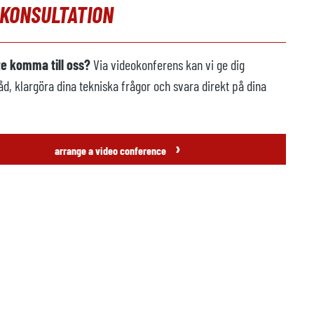
OKONSULTATION
te komma till oss?
Via videokonferens kan vi ge dig
åd, klargöra dina tekniska frågor och svara direkt på dina
›
arrange a video conference