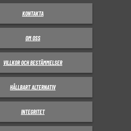
KONTAKTA
OM OSS
VILLKOR OCH BESTÄMMELSER
HÅLLBART ALTERNATIV
INTEGRITET