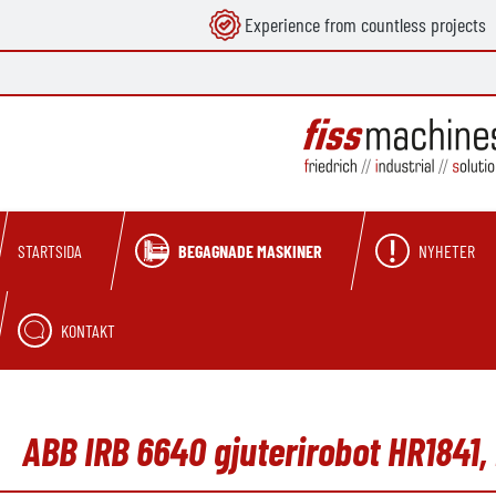
Experience from countless projects
 sökning
Hoppa till huvudnavigering
BEGAGNADE MASKINER
NYHETER
STARTSIDA
KONTAKT
ABB IRB 6640 gjuterirobot HR1841