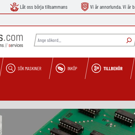
Låt oss börja tillsammans
Vi är annorlunda. Vi är b
SÖK MASKINER
INKÖP
TILLBEHÖR