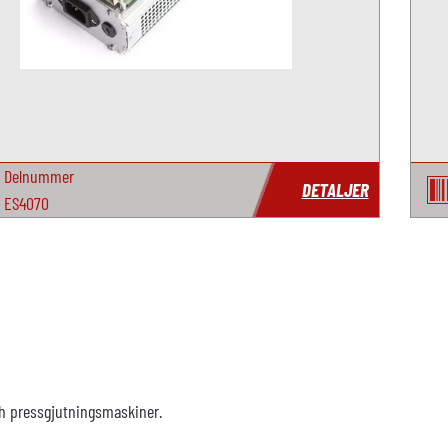
Delnummer
DETALJER
ES4070
ech pressgjutningsmaskiner.