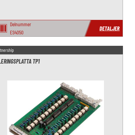
Delnummer
DETALJER
ES4050
tnership
LERINGSPLATTA TP1