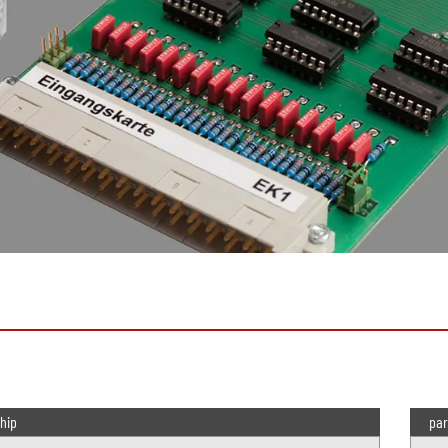
hip
par