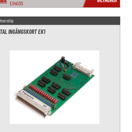
ES4030
tnership
ITAL INGÅNGSKORT EK1