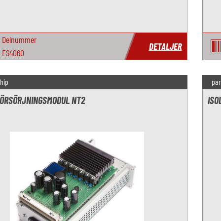
Delnummer
DETALJER
ES4060
hip
par
ÖRSÖRJNINGSMODUL NT2
ISO