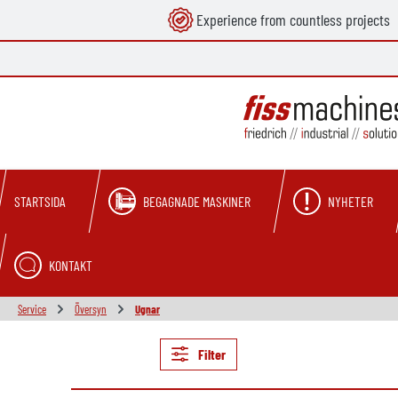
Experience from countless projects
 sökning
Hoppa till huvudnavigering
BEGAGNADE MASKINER
NYHETER
STARTSIDA
KONTAKT
Service
Översyn
Ugnar
Filter