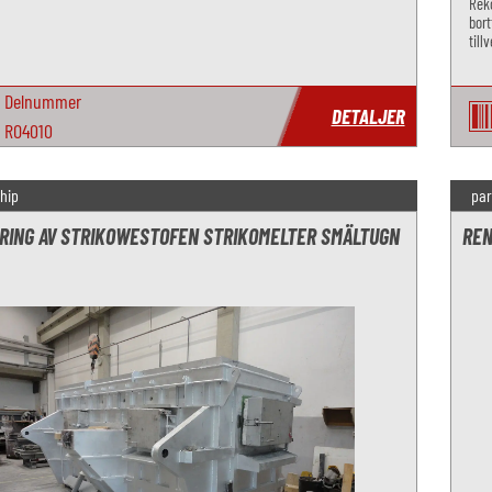
Reko
bort
till
kruk
Delnummer
DETALJER
RO4010
hip
par
RING AV STRIKOWESTOFEN STRIKOMELTER SMÄLTUGN
REN