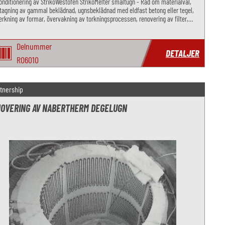
nditionering av StrikoWestofen StrikoMelter smältugn - Råd om materialval,
tagning av gammal beklädnad, ugnsbeklädnad med eldfast betong eller tegel,
verkning av formar, övervakning av torkningsprocessen, renovering av filter,
or och fou
Delnummer
DETALJER
RO6010
tnership
OVERING AV NABERTHERM DEGELUGN