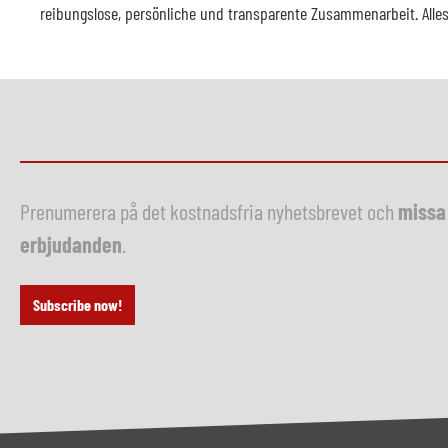
reibungslose, persönliche und transparente Zusammenarbeit. Alles 
Prenumerera på det kostnadsfria nyhetsbrevet och
missa 
erbjudanden
.
Subscribe now!