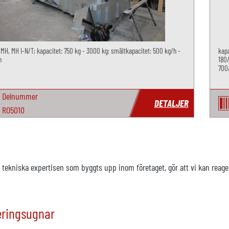
 MH, MH I-N/T; kapacitet: 750 kg - 3000 kg; smältkapacitet: 500 kg/h -
kapa
h
180/
700
Delnummer
DETALJER
RO5010
 tekniska expertisen som byggts upp inom företaget, gör att vi kan reage
eringsugnar