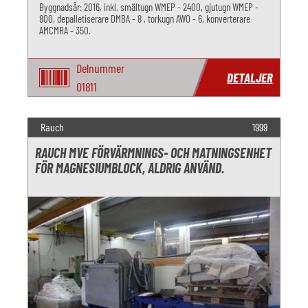
Byggnadsår: 2016, inkl. smältugn WMEP - 2400, gjutugn WMEP -
800, depalletiserare DMBA - 8 , torkugn AWO - 6, konverterare
AMCMRA - 350.
Delnummer
DETALJER
O1811
Rauch
1999
RAUCH MVE FÖRVÄRMNINGS- OCH MATNINGSENHET
FÖR MAGNESIUMBLOCK, ALDRIG ANVÄND.