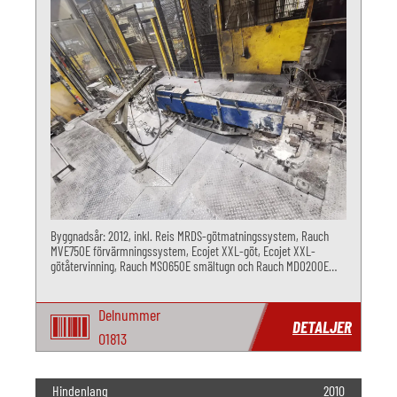
Byggnadsår: 2012, inkl. Reis MRDS-götmatningssystem, Rauch
MVE750E förvärmningssystem, Ecojet XXL-göt, Ecojet XXL-
götåtervinning, Rauch MSO650E smältugn och Rauch MDO200E
doseringsugn.
Delnummer
DETALJER
O1813
Hindenlang
2010