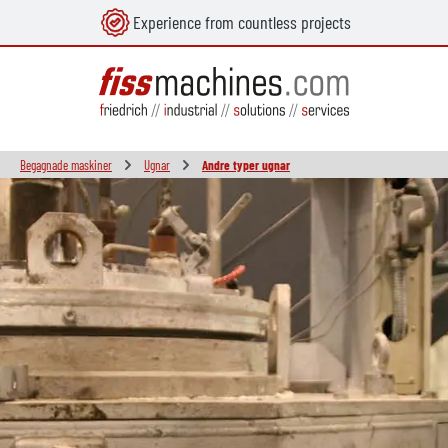
Experience from countless projects
uvudinnehåll
Begagnade maskiner
Ugnar
Andre typer ugnar