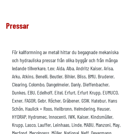
Pressar
För kallformning av metall hittar du begagnade mekaniska
och hydrauliska pressar från olika byggår och från många
ledande tillverkare, t.ex: Aida, Alba, Andritz Kaiser, Arisa,
Arku, Atkins, Benelli, Beutler, Bihler, Bliss, BMU, Bruderer,
Clearing, Colombo, Dangelmeier, Danly, Dieffenbacher,
Dunkes, EBU, Edelhoff, Eitel, Erfurt, Erfurt Krupp, EUMUCO,
Exner, FAGOR, Gebr. Röcher, Gräbener, GSW, Hatebur, Hans
Schön, Haulick + Roos, Heilbronn, Helmdering, Heuser,
HYDRAP, Hydromec, Innocenti, IWK, Kaiser, Kindsmüller,
Krupp, Lasco, Lauffer, Leinhaas, Linde, MABU, Manzoni, May,
Mecfond, Mecolpress, Müller, National, Neff, Oevermann,