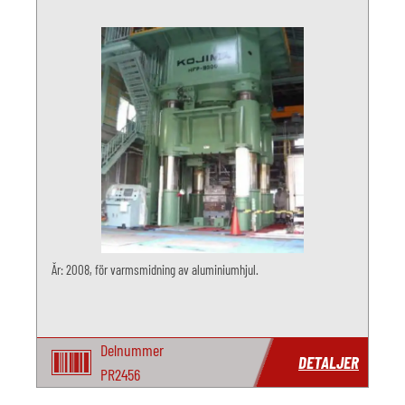
År: 2008, för varmsmidning av aluminiumhjul.
Delnummer
DETALJER
PR2456