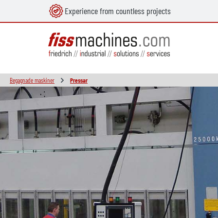
Experience from countless projects
uvudinnehåll
Begagnade maskiner
Pressar