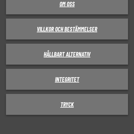
OM OSS
VILLKOR OCH BESTÄMMELSER
HÅLLBART ALTERNATIV
INTEGRITET
TRYCK